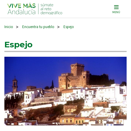
Navegación principal
MENÚ
Inicio
Encuentra tu pueblo
Espejo
>
>
Espejo