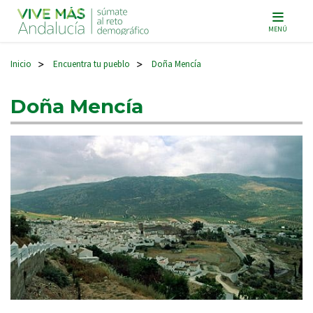
Navegación principal
MENÚ
Inicio
Encuentra tu pueblo
Doña Mencía
>
>
Doña Mencía