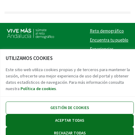
Reto demográfico
Encuentra tu pueblo
Experiencias
UTILIZAMOS COOKIES
Contacto
Este sitio web utiliza cookies propias y de terceros para mantener la
Twitter
Facebook
Instag
Link
sesión, ofrecerte una mejor experiencia de uso del portal y obtener
datos estadísticos de navegación. Para más información consulta
Accesibilidad
Aviso legal
Protección de datos
nuestra
Política de cookies
.
GESTIÓN DE COOKIES
ACEPTAR TODAS
RECHAZAR TODAS