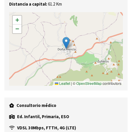
Distancia a capital:
61.2 Km
+
−
Leaflet
|
©
OpenStreetMap
contributors
Consultorio médico
Ed. Infantil, Primaria, ESO
VDSL 30Mbps, FTTH, 4G (LTE)