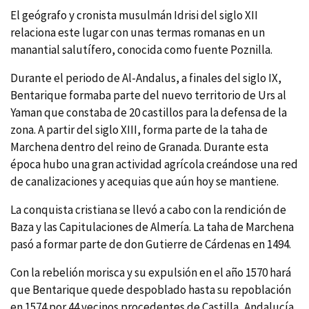
El geógrafo y cronista musulmán Idrisi del siglo XII
relaciona este lugar con unas termas romanas en un
manantial salutífero, conocida como fuente Poznilla.
Durante el periodo de Al-Andalus, a finales del siglo IX,
Bentarique formaba parte del nuevo territorio de Urs al
Yaman que constaba de 20 castillos para la defensa de la
zona. A partir del siglo XIII, forma parte de la taha de
Marchena dentro del reino de Granada. Durante esta
época hubo una gran actividad agrí­cola creándose una red
de canalizaciones y acequias que aún hoy se mantiene.
La conquista cristiana se llevó a cabo con la rendición de
Baza y las Capitulaciones de Almerí­a. La taha de Marchena
pasó a formar parte de don Gutierre de Cárdenas en 1494.
Con la rebelión morisca y su expulsión en el año 1570 hará
que Bentarique quede despoblado hasta su repoblación
en 1574 por 44 vecinos procedentes de Castilla, Andalucí­a