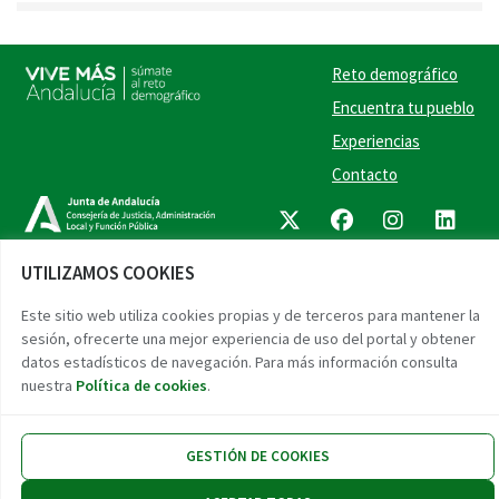
Reto demográfico
Encuentra tu pueblo
Experiencias
Contacto
Twitter
Facebook
Instag
Link
UTILIZAMOS COOKIES
Accesibilidad
Aviso legal
Protección de datos
Este sitio web utiliza cookies propias y de terceros para mantener la
sesión, ofrecerte una mejor experiencia de uso del portal y obtener
datos estadísticos de navegación. Para más información consulta
nuestra
Política de cookies
.
GESTIÓN DE COOKIES