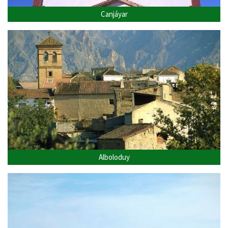
Canjáyar
Alboloduy