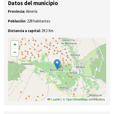
Datos del municipio
Provincia:
Almería
Población:
228 habitantes
Distancia a capital:
29.3 Km
+
−
Leaflet
|
©
OpenStreetMap
contributors