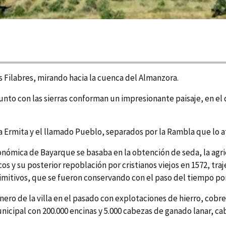
os Filabres, mirando hacia la cuenca del Almanzora.
unto con las sierras conforman un impresionante paisaje, en el
 la Ermita y el llamado Pueblo, separados por la Rambla que lo a
onómica de Bayarque se basaba en la obtención de seda, la agric
cos y su posterior repoblación por cristianos viejos en 1572, t
mitivos, que se fueron conservando con el paso del tiempo por
ero de la villa en el pasado con explotaciones de hierro, cobre
nicipal con 200.000 encinas y 5.000 cabezas de ganado lanar, cab