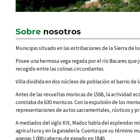
Sobre
nosotros
Municipio situado en las estribaciones de la Sierra de l
Posee una hermosa vega regada por el rí­o Bacares que j
recogido entre las colinas circundantes.
Villa dividida en dos núcleos de población: el barrio de
Antes de las revueltas moriscas de 1568, la actividad ec
constaba de 630 moriscos. Con la expulsión de los moris
representaciones de autos sacramentales, rústicos y pri
A mediados del siglo XIX, Madoz habla del esplendor min
agricultura y en la ganaderí­a. Cuenta que su término mu
apenas 1.000 cabezas de ganado en 1840.