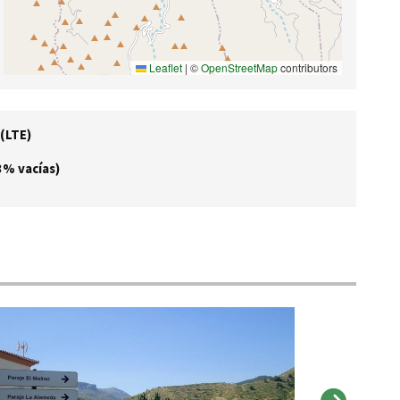
Leaflet
|
©
OpenStreetMap
contributors
 (LTE)
3% vacías)