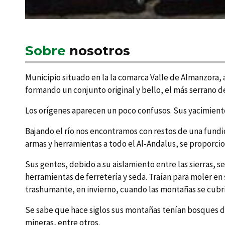
Sobre
nosotros
Municipio situado en la la comarca Valle de Almanzora, 
formando un conjunto original y bello, el más serrano de
Los orí­genes aparecen un poco confusos. Sus yacimiento
Bajando el rí­o nos encontramos con restos de una fundic
armas y herramientas a todo el Al-Andalus, se proporcion
Sus gentes, debido a su aislamiento entre las sierras, s
herramientas de ferreterí­a y seda. Traí­an para moler 
trashumante, en invierno, cuando las montañas se cubrí­a
Se sabe que hace siglos sus montañas tení­an bosques de
mineras, entre otros.