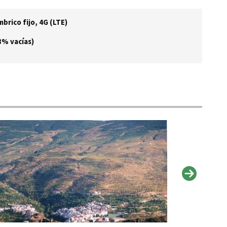
brico fijo, 4G (LTE)
8% vacías)