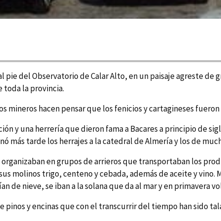
al pie del Observatorio de Calar Alto, en un paisaje agreste de
 toda la provincia.
s mineros hacen pensar que los fenicios y cartagineses fueron 
ión y una herrerí­a que dieron fama a Bacares a principio de si
ó más tarde los herrajes a la catedral de Almerí­a y los de much
e organizaban en grupos de arrieros que transportaban los produ
en sus molinos trigo, centeno y cebada, además de aceite y vino
n de nieve, se iban a la solana que da al mar y en primavera vol
 pinos y encinas que con el transcurrir del tiempo han sido tal