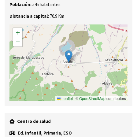
Población:
545 habitantes
Distancia a capital:
70.9 Km
+
−
Leaflet
|
©
OpenStreetMap
contributors
Centro de salud
Ed. Infantil, Primaria, ESO