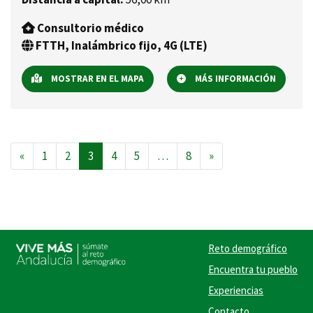
Consultorio médico
FTTH, Inalámbrico fijo, 4G (LTE)
MOSTRAR EN EL MAPA
MÁS INFORMACIÓN
Navegación de entradas
«
1
2
3
4
5
…
8
»
Reto demográfico
Encuentra tu pueblo
Experiencias
Contacto