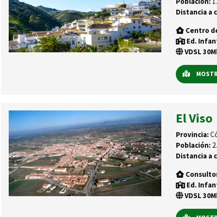
Población:
1.
Distancia a c
Centro d
Ed. Infan
VDSL 30Mb
MOSTRA
El Viso
Provincia:
Có
Población:
2.
Distancia a c
Consulto
Ed. Infan
VDSL 30Mb