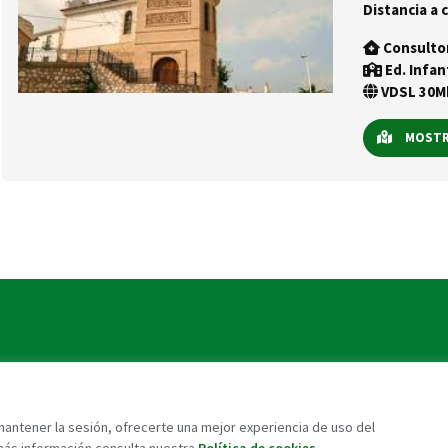
Distancia a c
Consulto
Ed. Infan
VDSL 30Mb
MOSTRA
 mantener la sesión, ofrecerte una mejor experiencia de uso del
más información consulta nuestra
Política de cookies
.