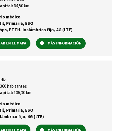
apital:
64,50 km
rio médico
til, Primaria, ESO
ps, FTTH, Inalámbrico fijo, 4G (LTE)
R EN EL MAPA
MÁS INFORMACIÓN
diz
360 habitantes
apital:
106,30 km
rio médico
til, Primaria, ESO
lámbrico fijo, 4G (LTE)
R EN EL MAPA
MÁS INFORMACIÓN