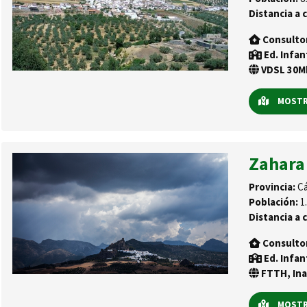
Distancia a c
Consulto
Ed. Infan
VDSL 30Mb
MOSTRA
Zahara
Provincia:
Cá
Población:
1.
Distancia a c
Consulto
Ed. Infan
FTTH, Ina
MOSTRA