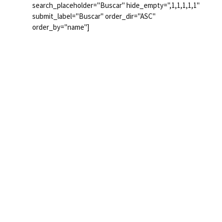
search_placeholder="Buscar" hide_empty=",1,1,1,1,1"
submit_label="Buscar" order_dir="ASC"
order_by="name"]