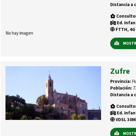
Distancia a c
Consulto
Ed. Infan
FTTH, 4G 
No hay imagen
MOSTRA
Zufre
Provincia:
Hu
Población:
7
Distancia a c
Consulto
Ed. Infan
VDSL 30Mb
MOSTRA