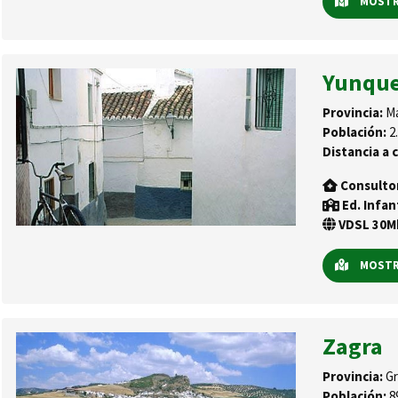
MOSTRA
Yunque
Provincia:
Má
Población:
2.
Distancia a c
Consulto
Ed. Infan
VDSL 30Mb
MOSTRA
Zagra
Provincia:
Gr
Población:
8