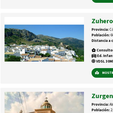
Zuhero
Provincia:
Có
Población:
6
Distancia a c
Consulto
Ed. Infan
VDSL 30Mb
MOSTRA
Zurge
Provincia:
Al
Población:
2.