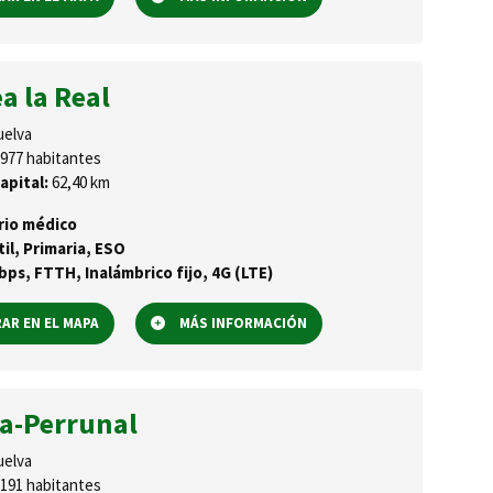
a la Real
elva
977 habitantes
apital:
62,40 km
rio médico
til, Primaria, ESO
ps, FTTH, Inalámbrico fijo, 4G (LTE)
R EN EL MAPA
MÁS INFORMACIÓN
za-Perrunal
elva
191 habitantes