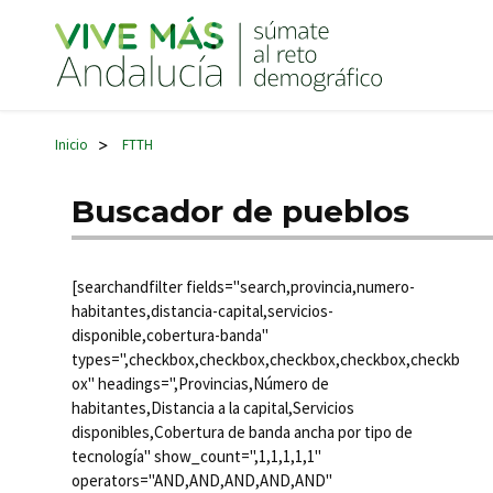
Navegación principal
Inicio
FTTH
>
Buscador de pueblos
[searchandfilter fields="search,provincia,numero-
habitantes,distancia-capital,servicios-
disponible,cobertura-banda"
types=",checkbox,checkbox,checkbox,checkbox,checkb
ox" headings=",Provincias,Número de
habitantes,Distancia a la capital,Servicios
disponibles,Cobertura de banda ancha por tipo de
tecnología" show_count=",1,1,1,1,1"
operators="AND,AND,AND,AND,AND"