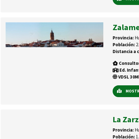
Zalame
Provincia:
Hu
Población:
2.
Distancia a c
Consulto
Ed. Infan
VDSL 30Mb
MOSTRA
La Zar
Provincia:
Hu
Población:
1.