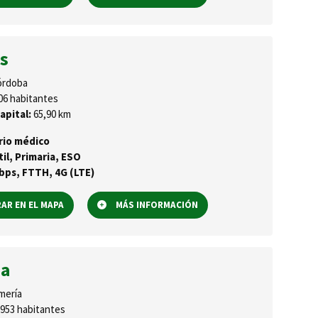
s
rdoba
06 habitantes
apital:
65,90 km
rio médico
til, Primaria, ESO
ps, FTTH, 4G (LTE)
R EN EL MAPA
MÁS INFORMACIÓN
na
mería
953 habitantes