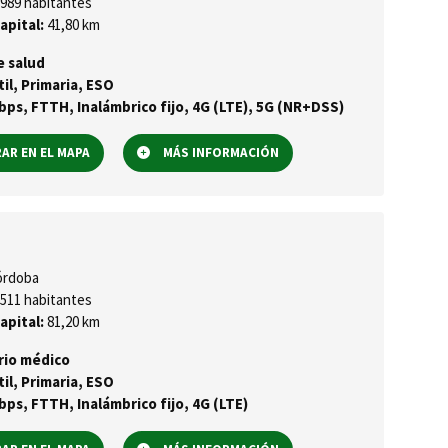
989 habitantes
apital:
41,80 km
e salud
til, Primaria, ESO
ps, FTTH, Inalámbrico fijo, 4G (LTE), 5G (NR+DSS)
R EN EL MAPA
MÁS INFORMACIÓN
rdoba
511 habitantes
apital:
81,20 km
rio médico
til, Primaria, ESO
ps, FTTH, Inalámbrico fijo, 4G (LTE)