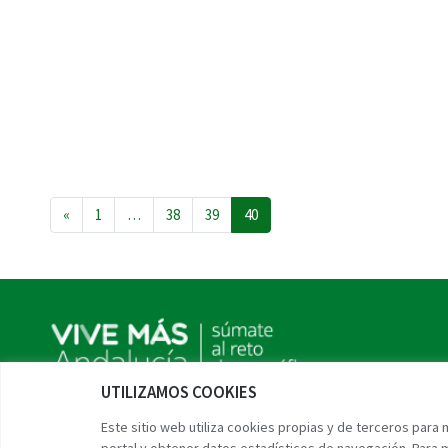
Navegación de entradas
«
1
…
38
39
40
UTILIZAMOS COOKIES
Twitter
Facebook
Instagram
Linkedin
Este sitio web utiliza cookies propias y de terceros para
portal y obtener datos estadísticos de navegación. Para 