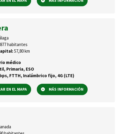
R EN EL MAPA
MÁS INFORMACIÓN
ra
laga
877 habitantes
apital:
57,80 km
rio médico
til, Primaria, ESO
ps, FTTH, Inalámbrico fijo, 4G (LTE)
R EN EL MAPA
MÁS INFORMACIÓN
anada
90 habitantes