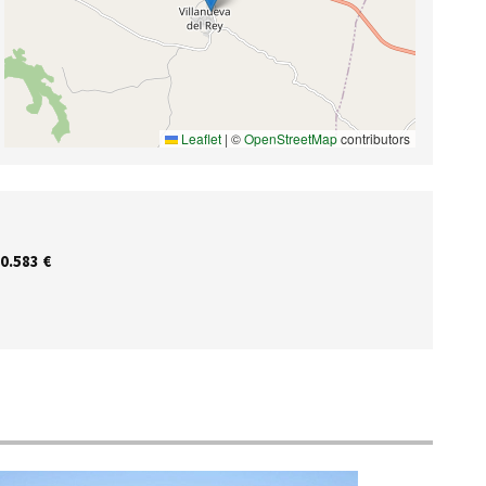
Leaflet
|
©
OpenStreetMap
contributors
0.583 €