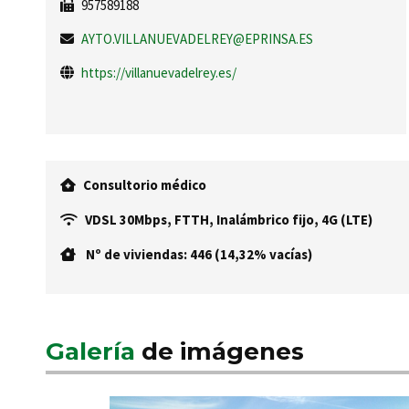
957589188
AYTO.VILLANUEVADELREY@EPRINSA.ES
https://villanuevadelrey.es/
Consultorio médico
VDSL 30Mbps, FTTH, Inalámbrico fijo, 4G (LTE)
Nº de viviendas: 446 (14,32% vacías)
Galería
de imágenes