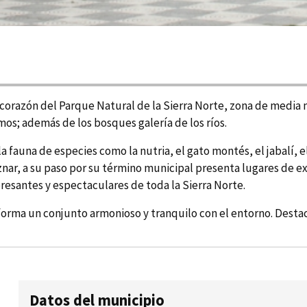
 el corazón del Parque Natural de la Sierra Norte, zona de med
os; además de los bosques galerí­a de los rí­os.
a fauna de especies como la nutria, el gato montés, el jabalí­, 
éznar, a su paso por su término municipal presenta lugares de 
eresantes y espectaculares de toda la Sierra Norte.
forma un conjunto armonioso y tranquilo con el entorno. Destaca 
Datos del municipio