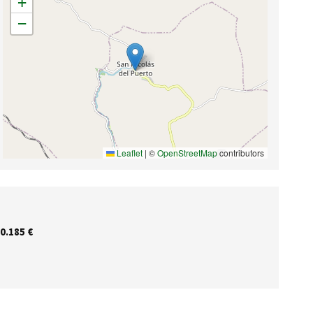
+
−
Leaflet
|
©
OpenStreetMap
contributors
0.185 €