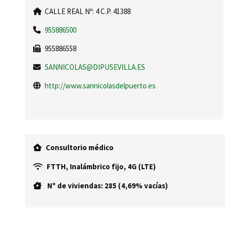
CALLE REAL Nº: 4 C.P. 41388
955886500
955886558
SANNICOLAS@DIPUSEVILLA.ES
http://www.sannicolasdelpuerto.es
Consultorio médico
FTTH, Inalámbrico fijo, 4G (LTE)
Nº de viviendas: 285 (4,69% vacías)