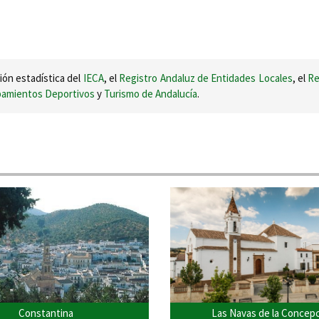
ión estadística del
IECA
, el
Registro Andaluz de Entidades Locales
, el
Re
ipamientos Deportivos
y
Turismo de Andalucía
.
Constantina
Las Navas de la Concep