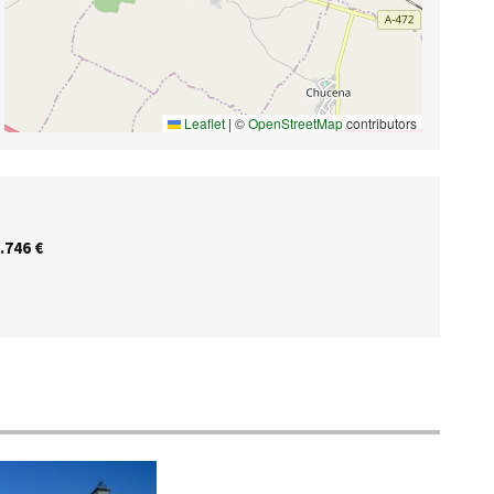
Leaflet
|
©
OpenStreetMap
contributors
.746 €