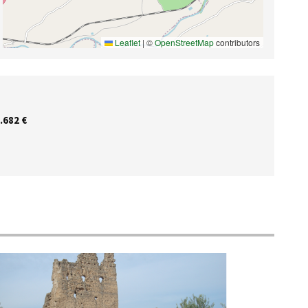
Leaflet
|
©
OpenStreetMap
contributors
.682 €