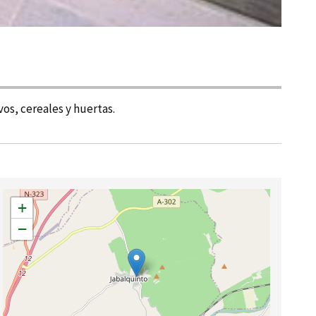
os, cereales y huertas.
+
−