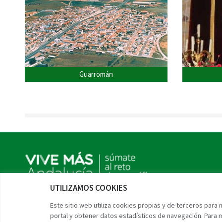
Guarromán
UTILIZAMOS COOKIES
Twitter
Facebook
Instagram
Linkedin
Este sitio web utiliza cookies propias y de terceros para
portal y obtener datos estadísticos de navegación. Para 