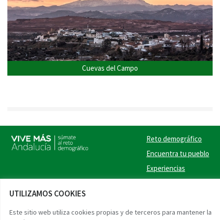
Cuevas del Campo
Reto demográfico
Encuentra tu pueblo
Experiencias
Contacto
UTILIZAMOS COOKIES
Twitter
Facebook
Instag
Link
Este sitio web utiliza cookies propias y de terceros para mantener la