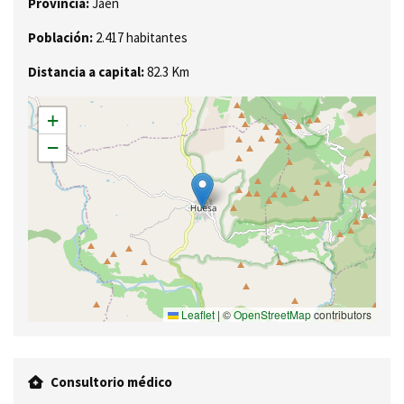
Provincia:
Jaén
Población:
2.417 habitantes
Distancia a capital:
82.3 Km
+
−
Leaflet
|
©
OpenStreetMap
contributors
Consultorio médico