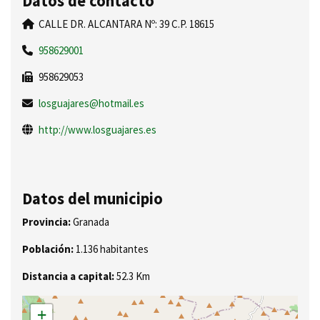
Datos de contacto
CALLE DR. ALCANTARA Nº: 39 C.P. 18615
958629001
958629053
losguajares@hotmail.es
http://www.losguajares.es
Datos del municipio
Provincia:
Granada
Población:
1.136 habitantes
Distancia a capital:
52.3 Km
+