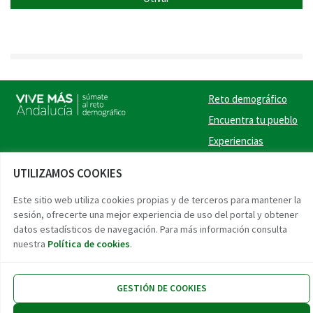
Reto demográfico
Encuentra tu pueblo
Experiencias
Contacto
UTILIZAMOS COOKIES
Twitter
Facebook
Instag
Link
Este sitio web utiliza cookies propias y de terceros para mantener la
sesión, ofrecerte una mejor experiencia de uso del portal y obtener
Accesibilidad
Aviso legal
Protección de datos
datos estadísticos de navegación. Para más información consulta
nuestra
Política de cookies
.
GESTIÓN DE COOKIES