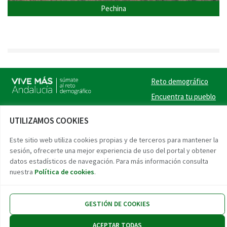
Pechina
Reto demográfico
Encuentra tu pueblo
Experiencias
UTILIZAMOS COOKIES
Contacto
Este sitio web utiliza cookies propias y de terceros para mantener la
Twitter
Facebook
Instag
Link
sesión, ofrecerte una mejor experiencia de uso del portal y obtener
datos estadísticos de navegación. Para más información consulta
nuestra
Política de cookies
.
Accesibilidad
Aviso legal
Protección de datos
GESTIÓN DE COOKIES
ACEPTAR TODAS