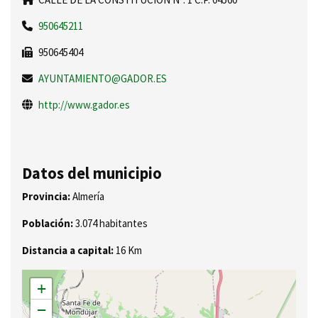
950645211
950645404
AYUNTAMIENTO@GADOR.ES
http://www.gador.es
Datos del municipio
Provincia:
Almería
Población:
3.074 habitantes
Distancia a capital:
16 Km
+
−