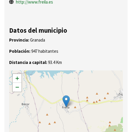
http://www.freila.es
Datos del municipio
Provincia:
Granada
Población:
947 habitantes
Distancia a capital:
93.4 Km
+
−