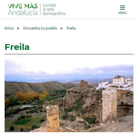
Navegación principal
MENÚ
Inicio
Encuentra tu pueblo
Freila
>
>
Freila