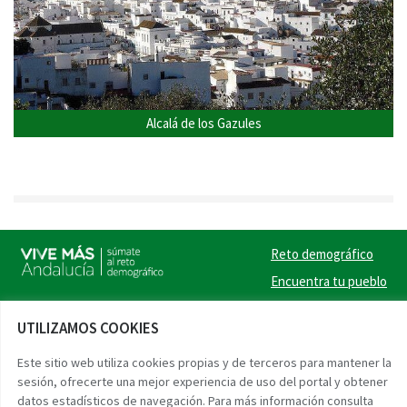
Alcalá de los Gazules
Reto demográfico
Encuentra tu pueblo
Experiencias
UTILIZAMOS COOKIES
Contacto
Este sitio web utiliza cookies propias y de terceros para mantener la
Twitter
Facebook
Instag
Link
sesión, ofrecerte una mejor experiencia de uso del portal y obtener
datos estadísticos de navegación. Para más información consulta