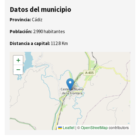
Datos del municipio
Provincia:
Cádiz
Población:
2.990 habitantes
Distancia a capital:
112.8 Km
+
−
Leaflet
|
©
OpenStreetMap
contributors