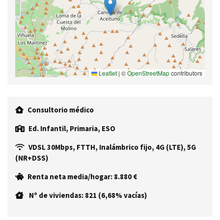
Leaflet
|
©
OpenStreetMap
contributors
Consultorio médico
Ed. Infantil, Primaria, ESO
VDSL 30Mbps, FTTH, Inalámbrico fijo, 4G (LTE), 5G
(NR+DSS)
Renta neta media/hogar: 8.880 €
Nº de viviendas: 821 (6,68% vacías)