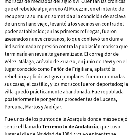
moriscas de mediados del siglo XVI. Cuentan las crónicas
que el rebelde alpujarreño Al Muezzin, en el intento de
recuperar a su mujer, sometida a la condición de esclava
de un cristiano viejo, levantó a los vecinos en contra del
poder establecido; en las primeras refriegas, fueron
asesinados nueve cristianos, lo que conllevó tan dura e
indiscriminada represión contra la población morisca que
terminarí­a en revuelta generalizada. El corregidor de
Vélez-Málaga, Arévalo de Zuarzo, en junio de 1569 y en el
lugar conocido como Peñón de Frigiliana, aplastó la
rebelión y aplicó castigos ejemplares: fueron quemadas
sus casas, el castillo, y los moriscos fueron deportados; la
villa quedó prácticamente abandonada. Fue repoblada
posteriormente por gentes procedentes de Lucena,
Porcuna, Martos y Andújar.
Fue unos de los puntos de la Axarquí­a donde más se dejó
sentir el llamado
Terremoto de Andalucí­a
, que tuvo
lugar el dí­a de Navidad de 1884, y cuyo epicentro se