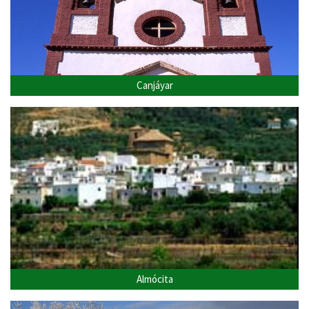
Canjáyar
Almócita