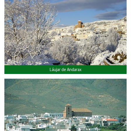
Láujar de Andarax