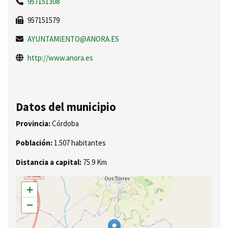
957151308
957151579
AYUNTAMIENTO@ANORA.ES
http://www.anora.es
Datos del municipio
Provincia:
Córdoba
Población:
1.507 habitantes
Distancia a capital:
75.9 Km
+
−