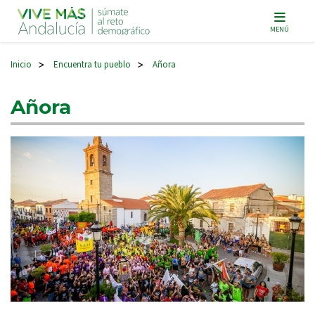
Navegación principal
MENÚ
Inicio
Encuentra tu pueblo
Añora
>
>
Añora