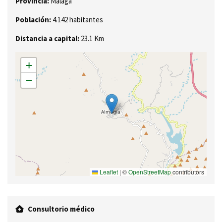
Provincia:
Málaga
Población:
4.142 habitantes
Distancia a capital:
23.1 Km
+
−
Leaflet
|
©
OpenStreetMap
contributors
Consultorio médico