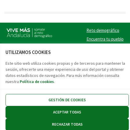
Reto demográfico
Encuentra tu pueblo
Experiencias
UTILIZAMOS COOKIES
Contacto
Este sitio web utiliza cookies propias y de terceros para mantener la
Twitter
Facebook
Instag
Link
sesión, ofrecerte una mejor experiencia de uso del portal y obtener
datos estadísticos de navegación. Para más información consulta
nuestra
Política de cookies
.
Accesibilidad
Aviso legal
Protección de datos
GESTIÓN DE COOKIES
ACEPTAR TODAS
RECHAZAR TODAS