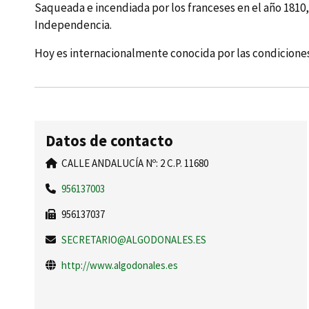
Saqueada e incendiada por los franceses en el año 1810, e
Independencia.
Hoy es internacionalmente conocida por las condiciones q
Datos de contacto
CALLE ANDALUCÍA Nº: 2 C.P. 11680
956137003
956137037
SECRETARIO@ALGODONALES.ES
http://www.algodonales.es