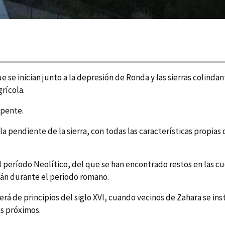
 se inician junto a la depresión de Ronda y las sierras colindan
rí­cola.
apente.
a pendiente de la sierra, con todas las caracterí­sticas propias 
perí­odo Neolí­tico, del que se han encontrado restos en las cu
án durante el periodo romano.
á de principios del siglo XVI, cuando vecinos de Zahara se instala
s próximos.