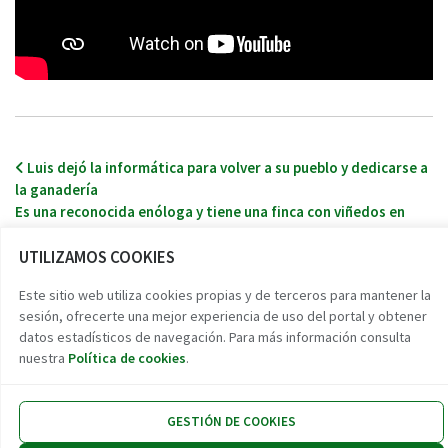
Navegación de entradas
Luis dejó la informática para volver a su pueblo y dedicarse a
la ganadería
Es una reconocida enóloga y tiene una finca con viñedos en
Montilla
UTILIZAMOS COOKIES
Este sitio web utiliza cookies propias y de terceros para mantener la
Reto demográfico
sesión, ofrecerte una mejor experiencia de uso del portal y obtener
datos estadísticos de navegación. Para más información consulta
Encuentra tu pueblo
nuestra
Política de cookies
.
Experiencias
Contacto
GESTIÓN DE COOKIES
Twitter
Facebook
Instag
Link