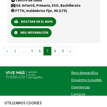
Centro de salud
Ed. Infantil, Primaria, ESO, Bachillerato
FTTH, Inalámbrico fijo, 4G (LTE)
MOSTRAR EN EL MAPA
MÁS INFORMACIÓN
Navegación de entradas
«
1
…
5
6
7
8
9
»
Reto demográfico
Encuentra tu pueblo
Experiencias
Contacto
UTILIZAMOS COOKIES
Twitter
Facebook
Instag
Link