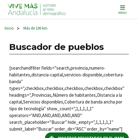
Navegación principal
MENÚ
Inicio
Más de 100 km
>
Buscador de pueblos
[searchandfilter fields="search,provincia,numero-
habitantes,distancia-capital,servicios-disponible,cobertura-
banda"
types=",checkbox,checkbox,checkbox,checkbox,checkbox"
headings=",Provincias,Número de habitantes,Distancia a la
capital,Servicios disponibles,Cobertura de banda ancha por
tipo de tecnología" show_count=",1,1,1,1,1"
operators="AND,AND,AND,AND,AND"
search_placeholder="Buscar" hide_empty=",1,1,1,1,1"
submit_label="Buscar" order_dir="ASC" order_by="name"]