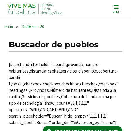
Navegación principal
MENÚ
Inicio
De 10 km a 50
>
Buscador de pueblos
[searchandfilter fields="search,provincia,numero-
habitantes,distancia-capital,servicios-disponible,cobertura-
banda"
types=",checkbox,checkbox,checkbox,checkbox,checkbox"
headings=",Provincias,Número de habitantes,Distancia a la
capital,Servicios disponibles,Cobertura de banda ancha por
tipo de tecnología" show_count=",1,1,1,1,1"
operators="AND,AND,AND,AND,AND"
search_placeholder="Buscar" hide_empty=",1,1,1,1,1"
submit_label="Buscar" order_dir="ASC" order_by="name"]