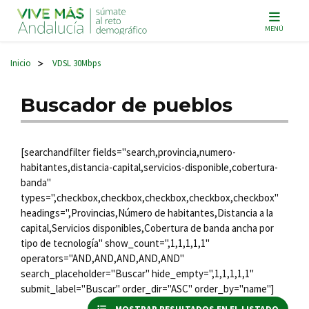
Navegación principal
MENÚ
Inicio
VDSL 30Mbps
>
Buscador de pueblos
[searchandfilter fields="search,provincia,numero-
habitantes,distancia-capital,servicios-disponible,cobertura-
banda"
types=",checkbox,checkbox,checkbox,checkbox,checkbox"
headings=",Provincias,Número de habitantes,Distancia a la
capital,Servicios disponibles,Cobertura de banda ancha por
tipo de tecnología" show_count=",1,1,1,1,1"
operators="AND,AND,AND,AND,AND"
search_placeholder="Buscar" hide_empty=",1,1,1,1,1"
submit_label="Buscar" order_dir="ASC" order_by="name"]