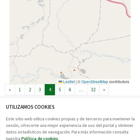
Leaflet
|
©
OpenStreetMap
contributors
Navegación de entradas
«
1
2
3
4
5
6
…
32
»
UTILIZAMOS COOKIES
Reto demográfico
Este sitio web utiliza cookies propias y de terceros para mantener la
sesión, ofrecerte una mejor experiencia de uso del portal y obtener
Encuentra tu pueblo
datos estadísticos de navegación. Para más información consulta
Experiencias
nuestra
Política de cookies
.