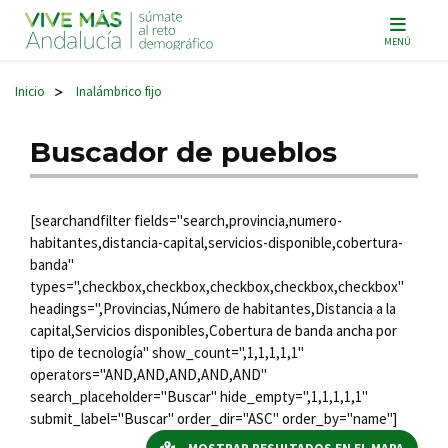
Navegación principal
MENÚ
Inicio
Inalámbrico fijo
>
Buscador de pueblos
[searchandfilter fields="search,provincia,numero-
habitantes,distancia-capital,servicios-disponible,cobertura-
banda"
types=",checkbox,checkbox,checkbox,checkbox,checkbox"
headings=",Provincias,Número de habitantes,Distancia a la
capital,Servicios disponibles,Cobertura de banda ancha por
tipo de tecnología" show_count=",1,1,1,1,1"
operators="AND,AND,AND,AND,AND"
search_placeholder="Buscar" hide_empty=",1,1,1,1,1"
submit_label="Buscar" order_dir="ASC" order_by="name"]