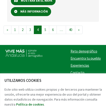
MOSTRAR EN EL MAPA
MÁS INFORMACIÓN
Navegación de entradas
«
1
2
3
4
5
6
…
40
»
Reto demográfico
Encuentra tu pueblo
Experiencias
Contacto
UTILIZAMOS COOKIES
Twitter
Facebook
Instag
Link
Este sitio web utiliza cookies propias y de terceros para mantener la
sesión, ofrecerte una mejor experiencia de uso del portal y obtener
Accesibilidad
Aviso legal
Protección de datos
datos estadísticos de navegación. Para más información consulta
nuestra
Política de cookies
.