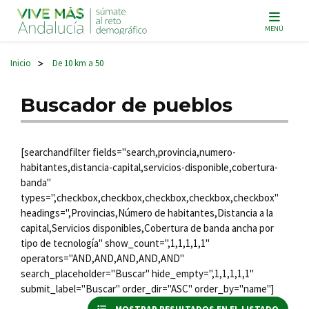
Navegación principal
MENÚ
Inicio
De 10 km a 50
>
Buscador de pueblos
[searchandfilter fields="search,provincia,numero-
habitantes,distancia-capital,servicios-disponible,cobertura-
banda"
types=",checkbox,checkbox,checkbox,checkbox,checkbox"
headings=",Provincias,Número de habitantes,Distancia a la
capital,Servicios disponibles,Cobertura de banda ancha por
tipo de tecnología" show_count=",1,1,1,1,1"
operators="AND,AND,AND,AND,AND"
search_placeholder="Buscar" hide_empty=",1,1,1,1,1"
submit_label="Buscar" order_dir="ASC" order_by="name"]