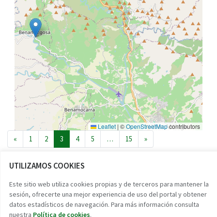
Leaflet
|
©
OpenStreetMap
contributors
Navegación de entradas
«
1
2
3
4
5
…
15
»
UTILIZAMOS COOKIES
Reto demográfico
Este sitio web utiliza cookies propias y de terceros para mantener la
sesión, ofrecerte una mejor experiencia de uso del portal y obtener
Encuentra tu pueblo
datos estadísticos de navegación. Para más información consulta
Experiencias
nuestra
Política de cookies
.