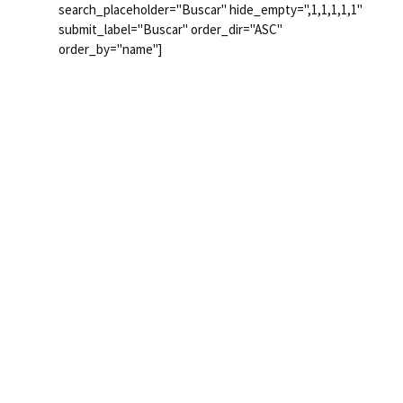
search_placeholder="Buscar" hide_empty=",1,1,1,1,1"
submit_label="Buscar" order_dir="ASC"
order_by="name"]