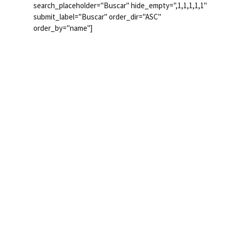
search_placeholder="Buscar" hide_empty=",1,1,1,1,1"
submit_label="Buscar" order_dir="ASC"
order_by="name"]