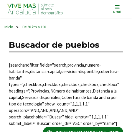
Navegación principal
MENÚ
Inicio
De 50 km a 100
>
Buscador de pueblos
[searchandfilter fields="search,provincia,numero-
habitantes,distancia-capital,servicios-disponible,cobertura-
banda"
types=",checkbox,checkbox,checkbox,checkbox,checkbox"
headings=",Provincias,Número de habitantes,Distancia a la
capital,Servicios disponibles,Cobertura de banda ancha por
tipo de tecnología" show_count=",1,1,1,1,1"
operators="AND,AND,AND,AND,AND"
search_placeholder="Buscar" hide_empty=",1,1,1,1,1"
submit_label="Buscar" order_dir="ASC" order_by="name"]