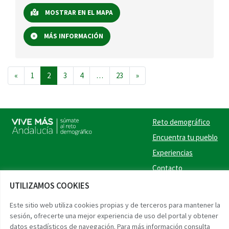
MOSTRAR EN EL MAPA
MÁS INFORMACIÓN
Navegación de entradas
«
1
2
3
4
…
23
»
Reto demográfico
Encuentra tu pueblo
Experiencias
Contacto
UTILIZAMOS COOKIES
Twitter
Facebook
Instag
Link
Este sitio web utiliza cookies propias y de terceros para mantener la
sesión, ofrecerte una mejor experiencia de uso del portal y obtener
Accesibilidad
Aviso legal
Protección de datos
datos estadísticos de navegación. Para más información consulta