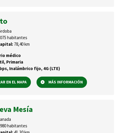
lto
rdoba
075 habitantes
apital:
78,40 km
rio médico
til, Primaria
ps, Inalámbrico fijo, 4G (LTE)
R EN EL MAPA
MÁS INFORMACIÓN
ueva Mesía
anada
980 habitantes
apital:
41,30 km