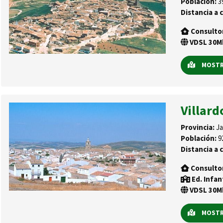
Población:
3
Distancia a c
Consulto
VDSL 30Mb
MOSTRA
Villar
Provincia:
Ja
Población:
9
Distancia a c
Consulto
Ed. Infan
VDSL 30Mb
MOSTRA