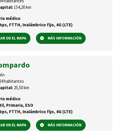
94 habitantes
apital:
154,20 km
rio médico
ps, FTTH, Inalámbrico fijo, 4G (LTE)
R EN EL MAPA
MÁS INFORMACIÓN
dompardo
én
24 habitantes
apital:
25,50 km
rio médico
til, Primaria, ESO
ps, FTTH, Inalámbrico fijo, 4G (LTE)
R EN EL MAPA
MÁS INFORMACIÓN