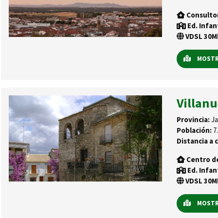
Consulto
Ed. Infan
VDSL 30Mb
MOSTRA
Villanu
Provincia:
Ja
Población:
7.
Distancia a c
Centro d
Ed. Infan
VDSL 30Mb
MOSTRA