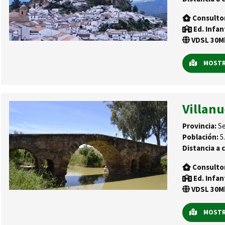
Consulto
Ed. Infan
VDSL 30Mb
MOSTRA
Villanu
Provincia:
Se
Población:
5.
Distancia a c
Consulto
Ed. Infan
VDSL 30Mb
MOSTRA