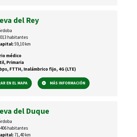
eva del Rey
rdoba
013 habitantes
apital:
59,10 km
rio médico
til, Primaria
ps, FTTH, Inalámbrico fijo, 4G (LTE)
R EN EL MAPA
MÁS INFORMACIÓN
ueva del Duque
rdoba
406 habitantes
apital:
71,40 km