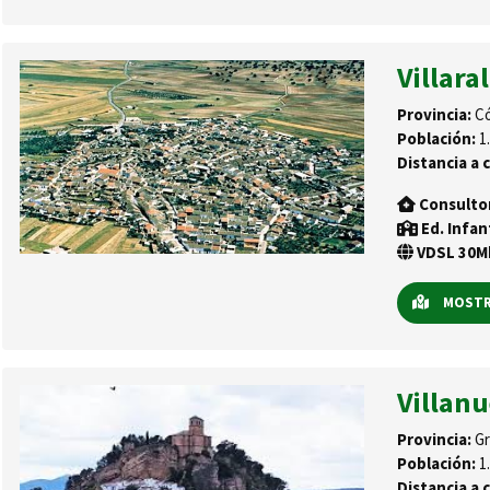
Villara
Provincia:
Có
Población:
1.
Distancia a c
Consulto
Ed. Infan
VDSL 30Mb
MOSTRA
Villan
Provincia:
Gr
Población:
1.
Distancia a c