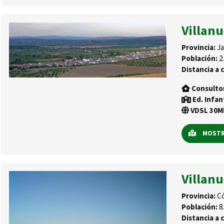
Villanu
Provincia:
Ja
Población:
2.
Distancia a c
Consulto
Ed. Infan
VDSL 30Mb
MOSTRA
Villan
Provincia:
Có
Población:
8.
Distancia a c