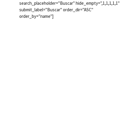
search_placeholder="Buscar" hide_empty=",1,1,1,1,1"
submit_label="Buscar" order_dir="ASC"
order_by="name"]