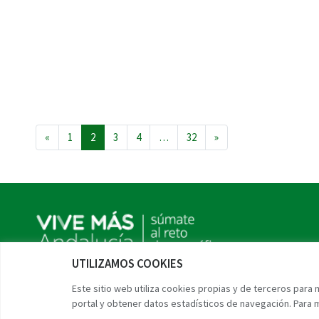
Navegación de entradas
«
1
2
3
4
…
32
»
UTILIZAMOS COOKIES
Twitter
Facebook
Instagram
Linkedin
Este sitio web utiliza cookies propias y de terceros para
portal y obtener datos estadísticos de navegación. Para 
Reto demográfico
Encuentra tu pueblo
Experiencias