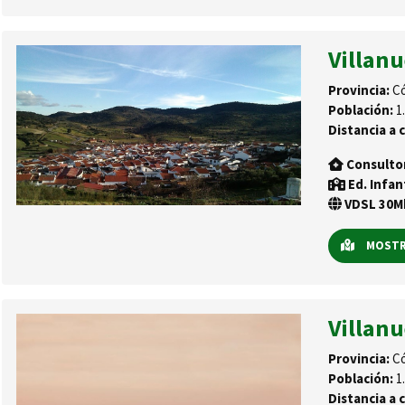
Villanu
Provincia:
Có
Población:
1.
Distancia a c
Consulto
Ed. Infan
VDSL 30Mb
MOSTRA
Villan
Provincia:
Có
Población:
1.
Distancia a c