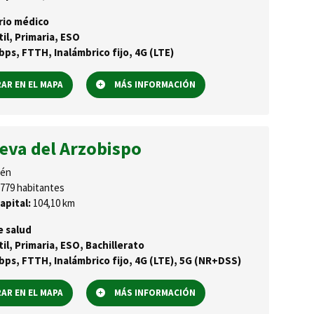
rio médico
til, Primaria, ESO
ps, FTTH, Inalámbrico fijo, 4G (LTE)
R EN EL MAPA
MÁS INFORMACIÓN
eva del Arzobispo
én
779 habitantes
apital:
104,10 km
e salud
til, Primaria, ESO, Bachillerato
ps, FTTH, Inalámbrico fijo, 4G (LTE), 5G (NR+DSS)
R EN EL MAPA
MÁS INFORMACIÓN