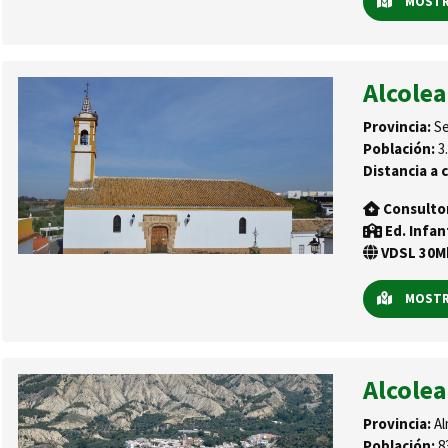
MOSTRA
Alcolea
Provincia:
Se
Población:
3.
Distancia a c
Consulto
Ed. Infan
VDSL 30Mb
MOSTRA
Alcolea
Provincia:
Al
Población:
8