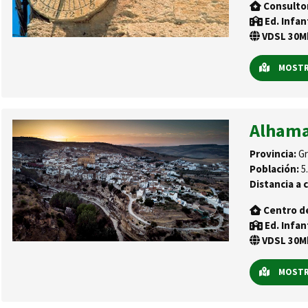
Consulto
Ed. Infan
VDSL 30Mb
MOSTRA
Alhama
Provincia:
Gr
Población:
5.
Distancia a c
Centro d
Ed. Infan
VDSL 30Mb
MOSTRA