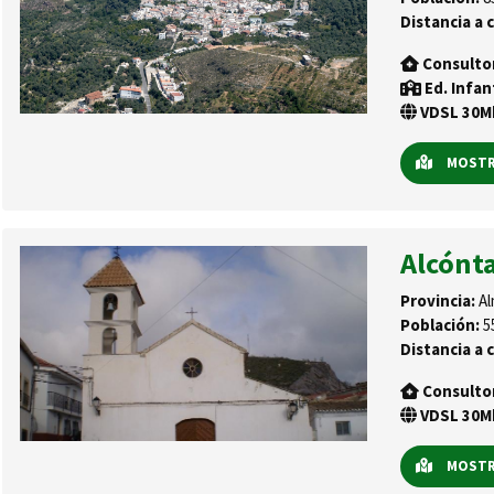
Distancia a c
Consulto
Ed. Infan
VDSL 30Mb
MOSTRA
Alcónt
Provincia:
Al
Población:
5
Distancia a c
Consulto
VDSL 30Mb
MOSTRA