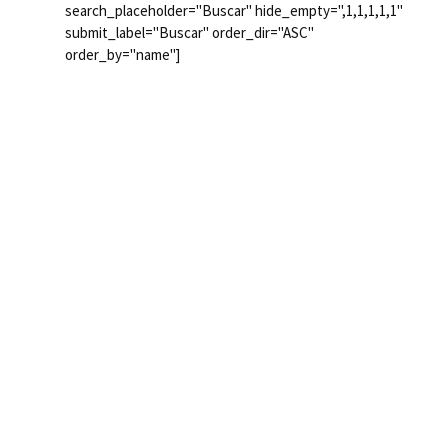
search_placeholder="Buscar" hide_empty=",1,1,1,1,1"
submit_label="Buscar" order_dir="ASC"
order_by="name"]