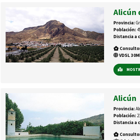
Alicún 
Provincia:
Gr
Población:
4
Distancia a c
Consulto
VDSL 30Mb
MOSTRA
Alicún
Provincia:
Al
Población:
2
Distancia a c
Consulto