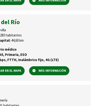
R EN EL MAPA
MÁS INFORMACIÓN
 del Río
villa
283 habitantes
apital:
44,60 km
rio médico
til, Primaria, ESO
ps, FTTH, Inalámbrico fijo, 4G (LTE)
R EN EL MAPA
MÁS INFORMACIÓN
mería
31 habitantes