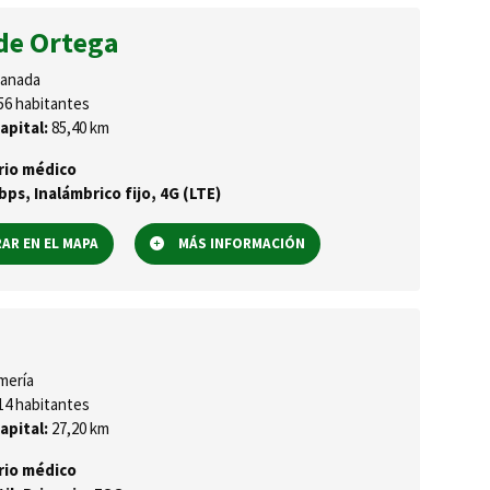
de Ortega
anada
56 habitantes
apital:
85,40 km
rio médico
ps, Inalámbrico fijo, 4G (LTE)
R EN EL MAPA
MÁS INFORMACIÓN
mería
14 habitantes
apital:
27,20 km
rio médico