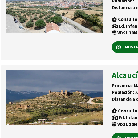
Población:
1.
Distancia a c
Consulto
Ed. Infan
VDSL 30Mb
MOSTRA
Alcauc
Provincia:
Má
Población:
2.
Distancia a c
Consulto
Ed. Infan
VDSL 30Mb