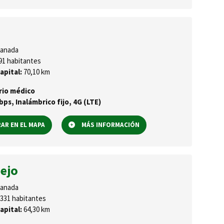
anada
91 habitantes
apital:
70,10 km
rio médico
ps, Inalámbrico fijo, 4G (LTE)
R EN EL MAPA
MÁS INFORMACIÓN
ejo
anada
331 habitantes
apital:
64,30 km