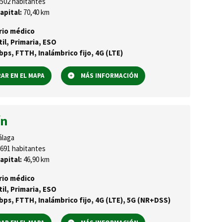
502 habitantes
apital:
70,40 km
rio médico
til, Primaria, ESO
ps, FTTH, Inalámbrico fijo, 4G (LTE)
R EN EL MAPA
MÁS INFORMACIÓN
ín
laga
691 habitantes
apital:
46,90 km
rio médico
til, Primaria, ESO
ps, FTTH, Inalámbrico fijo, 4G (LTE), 5G (NR+DSS)