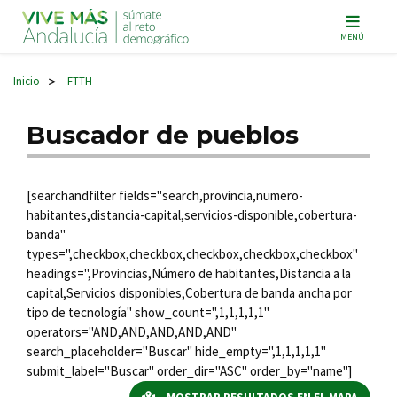
Navegación principal
MENÚ
Inicio
FTTH
>
Buscador de pueblos
[searchandfilter fields="search,provincia,numero-
habitantes,distancia-capital,servicios-disponible,cobertura-
banda"
types=",checkbox,checkbox,checkbox,checkbox,checkbox"
headings=",Provincias,Número de habitantes,Distancia a la
capital,Servicios disponibles,Cobertura de banda ancha por
tipo de tecnología" show_count=",1,1,1,1,1"
operators="AND,AND,AND,AND,AND"
search_placeholder="Buscar" hide_empty=",1,1,1,1,1"
submit_label="Buscar" order_dir="ASC" order_by="name"]