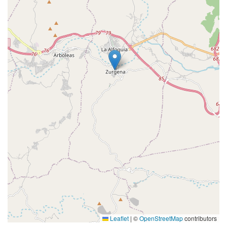
Leaflet
|
©
OpenStreetMap
contributors