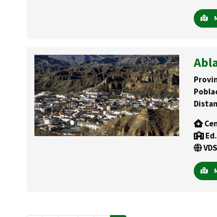
M
Abl
Provin
Pobla
Distan
Cen
Ed.
VDS
M