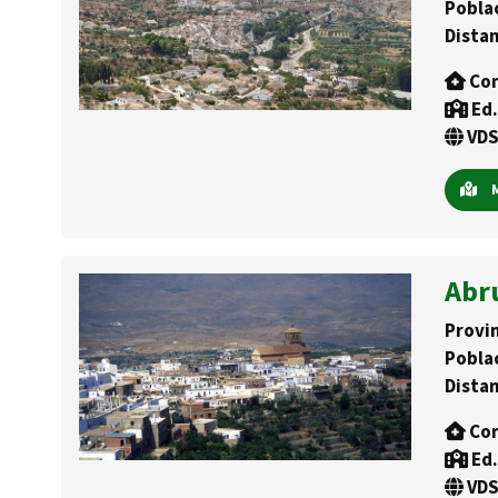
Pobla
Distan
Con
Ed.
VDS
M
Abr
Provin
Pobla
Distan
Con
Ed.
VDS