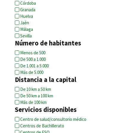
Córdoba
Granada
Huelva
Jaén
Málaga
Sevilla
Número de habitantes
Menos de 500
De 500 a 1.000
De 1.001 a 5.000
Más de 5.000
Distancia a la capital
De 10 km a 50 km
De 50 km a 100 km
Más de 100 km
Servicios disponibles
Centro de salud/consultorio médico
Centros de Bachillerato
Centros de ESO