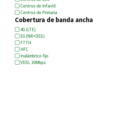
Centros de Infantil
Centros de Primaria
Cobertura de banda ancha
4G (LTE)
5G (NR+DSS)
FTTH
HFC
Inalámbrico fijo
VDSL 30Mbps