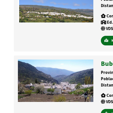
Distan
Con
Ed.
VDS
M
Bub
Provin
Pobla
Distan
Con
VDS