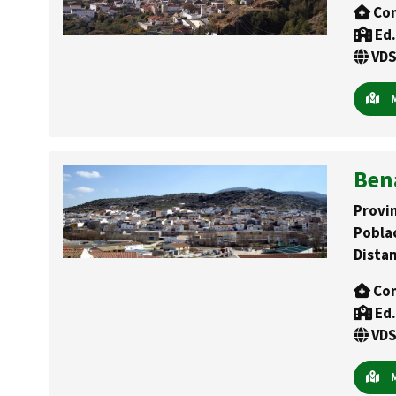
Con
Ed.
VDS
M
Bena
Provin
Pobla
Distan
Con
Ed.
VDS
M