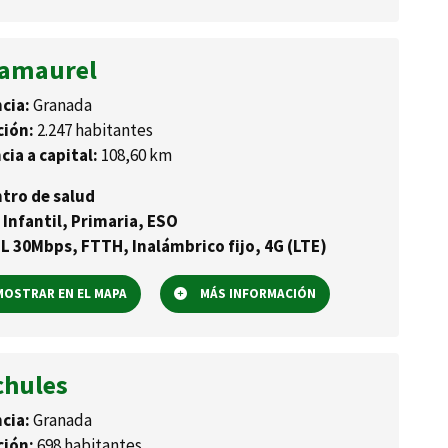
amaurel
cia:
Granada
ción:
2.247 habitantes
cia a capital:
108,60 km
tro de salud
 Infantil, Primaria, ESO
L 30Mbps, FTTH, Inalámbrico fijo, 4G (LTE)
OSTRAR EN EL MAPA
MÁS INFORMACIÓN
chules
cia:
Granada
ción:
698 habitantes