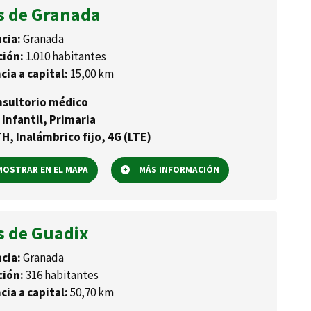
s de Granada
cia:
Granada
ción:
1.010 habitantes
cia a capital:
15,00 km
sultorio médico
 Infantil, Primaria
H, Inalámbrico fijo, 4G (LTE)
OSTRAR EN EL MAPA
MÁS INFORMACIÓN
s de Guadix
cia:
Granada
ción:
316 habitantes
cia a capital:
50,70 km