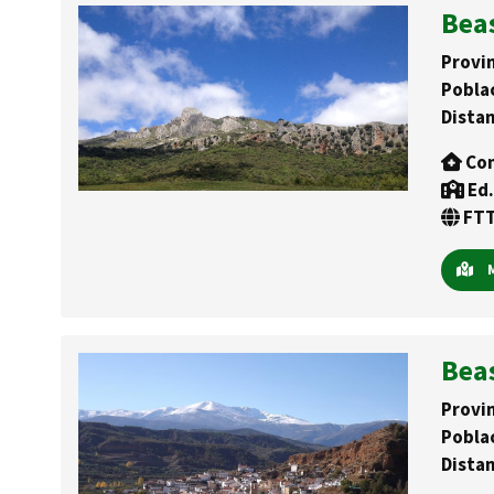
Bea
Provin
Pobla
Distan
Con
Ed.
FTT
M
Bea
Provin
Pobla
Distan