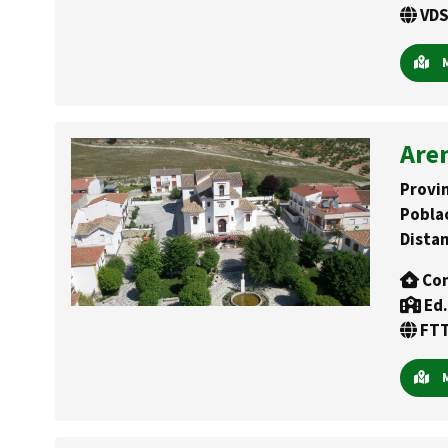
VDS
M
Are
Provin
Pobla
Distan
Con
Ed.
FTT
M