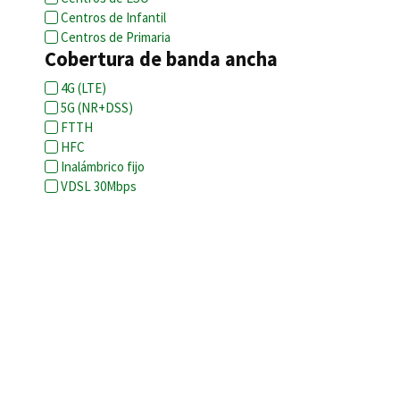
Centros de Infantil
Centros de Primaria
Cobertura de banda ancha
4G (LTE)
5G (NR+DSS)
FTTH
HFC
Inalámbrico fijo
VDSL 30Mbps