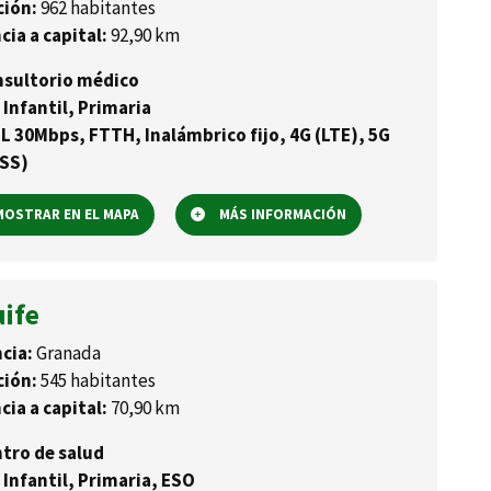
ción:
962 habitantes
cia a capital:
92,90 km
sultorio médico
 Infantil, Primaria
L 30Mbps, FTTH, Inalámbrico fijo, 4G (LTE), 5G
SS)
OSTRAR EN EL MAPA
MÁS INFORMACIÓN
uife
cia:
Granada
ción:
545 habitantes
cia a capital:
70,90 km
tro de salud
 Infantil, Primaria, ESO