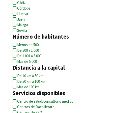
Cádiz
Córdoba
Huelva
Jaén
Málaga
Sevilla
Número de habitantes
Menos de 500
De 500 a 1.000
De 1.001 a 5.000
Más de 5.000
Distancia a la capital
De 10 km a 50 km
De 50 km a 100 km
Más de 100 km
Servicios disponibles
Centro de salud/consultorio médico
Centros de Bachillerato
Centros de ESO