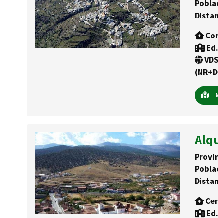
Pobla
Distan
Con
Ed.
VDS
(NR+D
M
Alq
Provin
Pobla
Distan
Cen
Ed.