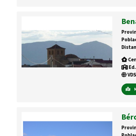
Ben
Provin
Pobla
Distan
Cen
Ed.
VDS
M
Bér
Provin
Pobla