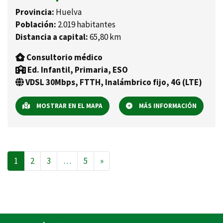
Provincia:
Huelva
Población:
2.019 habitantes
Distancia a capital:
65,80 km
Consultorio médico
Ed. Infantil, Primaria, ESO
VDSL 30Mbps, FTTH, Inalámbrico fijo, 4G (LTE)
MOSTRAR EN EL MAPA
MÁS INFORMACIÓN
Navegación de entradas
1
2
3
…
5
»