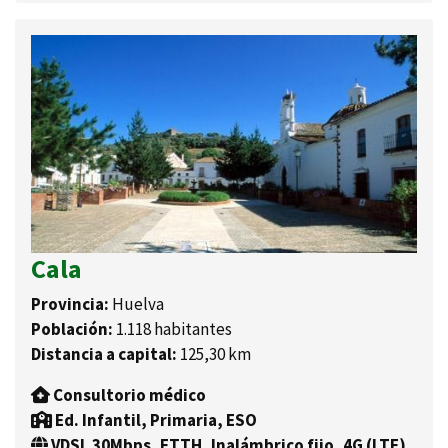
Cala
Provincia:
Huelva
Población:
1.118 habitantes
Distancia a capital:
125,30 km
Consultorio médico
Ed. Infantil, Primaria, ESO
VDSL 30Mbps, FTTH, Inalámbrico fijo, 4G (LTE)