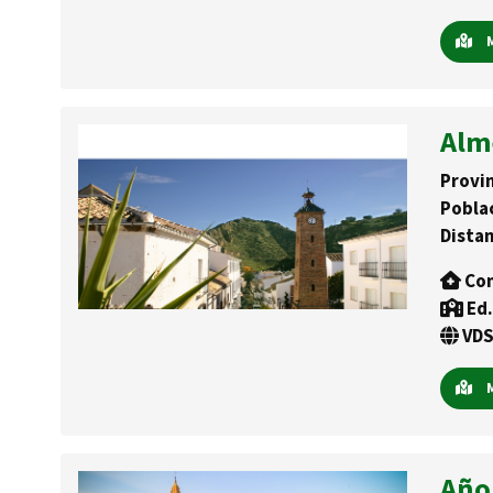
M
Alm
Provin
Pobla
Distan
Con
Ed.
VDS
M
Año