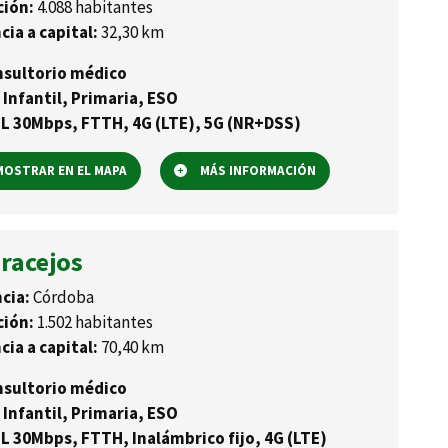
ción:
4.088 habitantes
cia a capital:
32,30 km
sultorio médico
 Infantil, Primaria, ESO
L 30Mbps, FTTH, 4G (LTE), 5G (NR+DSS)
OSTRAR EN EL MAPA
MÁS INFORMACIÓN
racejos
cia:
Córdoba
ción:
1.502 habitantes
cia a capital:
70,40 km
sultorio médico
 Infantil, Primaria, ESO
L 30Mbps, FTTH, Inalámbrico fijo, 4G (LTE)