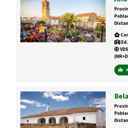
Provin
Pobla
Distan
Con
Ed.
VDS
(NR+D
M
Bel
Provin
Pobla
Distan