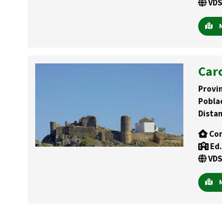
VDS
M
Car
Provin
Pobla
Distan
Con
Ed.
VDS
M