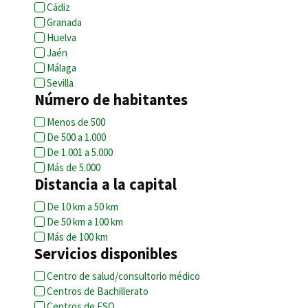
Cádiz
Granada
Huelva
Jaén
Málaga
Sevilla
Número de habitantes
Menos de 500
De 500 a 1.000
De 1.001 a 5.000
Más de 5.000
Distancia a la capital
De 10 km a 50 km
De 50 km a 100 km
Más de 100 km
Servicios disponibles
Centro de salud/consultorio médico
Centros de Bachillerato
Centros de ESO