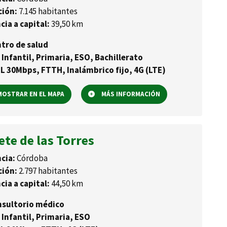
ción:
7.145 habitantes
cia a capital:
39,50 km
tro de salud
 Infantil, Primaria, ESO, Bachillerato
L 30Mbps, FTTH, Inalámbrico fijo, 4G (LTE)
OSTRAR EN EL MAPA
MÁS INFORMACIÓN
te de las Torres
cia:
Córdoba
ción:
2.797 habitantes
cia a capital:
44,50 km
sultorio médico
 Infantil, Primaria, ESO