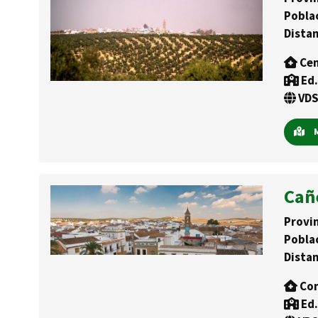
Pobla
Distan
Cen
Ed.
VDS
M
Cañe
Provin
Pobla
Distan
Con
Ed.