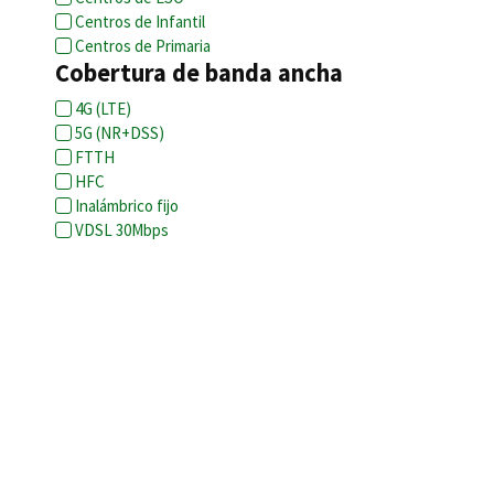
Centros de Infantil
Centros de Primaria
Cobertura de banda ancha
4G (LTE)
5G (NR+DSS)
FTTH
HFC
Inalámbrico fijo
VDSL 30Mbps