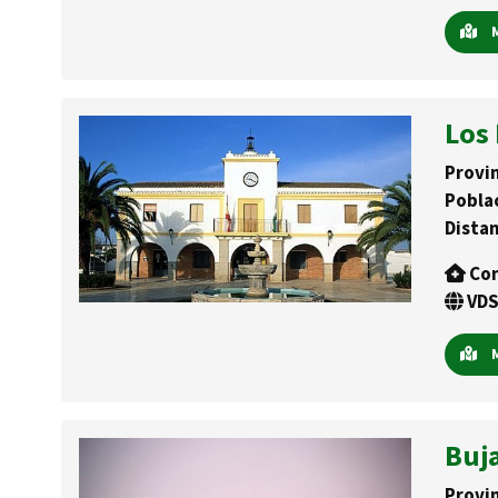
M
Los
Provin
Pobla
Distan
Con
VDS
M
Buj
Provin