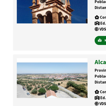
Pobla
Distan
Con
Ed.
VDS
M
Alca
Provin
Pobla
Distan
Con
Ed.
VDS