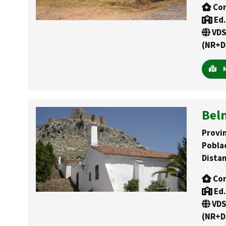
Con
Ed.
VDS
(NR+D
M
Bel
Provin
Pobla
Distan
Con
Ed.
VDS
(NR+D