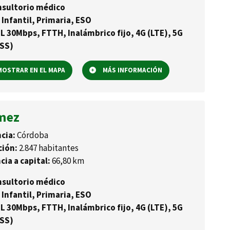
sultorio médico
 Infantil, Primaria, ESO
L 30Mbps, FTTH, Inalámbrico fijo, 4G (LTE), 5G
SS)
OSTRAR EN EL MAPA
MÁS INFORMACIÓN
mez
cia:
Córdoba
ción:
2.847 habitantes
cia a capital:
66,80 km
sultorio médico
 Infantil, Primaria, ESO
L 30Mbps, FTTH, Inalámbrico fijo, 4G (LTE), 5G
SS)