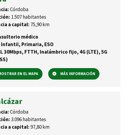
cia:
Córdoba
ción:
1.507 habitantes
cia a capital:
75,90 km
sultorio médico
 Infantil, Primaria, ESO
L 30Mbps, FTTH, Inalámbrico fijo, 4G (LTE), 5G
SS)
OSTRAR EN EL MAPA
MÁS INFORMACIÓN
alcázar
cia:
Córdoba
ción:
3.096 habitantes
cia a capital:
97,80 km