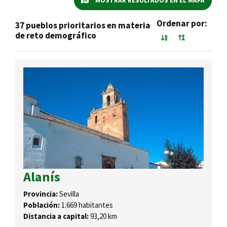
MOSTRAR RESULTADOS EN EL MAPA
Ordenar por:
37 pueblos prioritarios en materia
de reto demográfico
Alanís
Provincia:
Sevilla
Población:
1.669 habitantes
Distancia a capital:
93,20 km