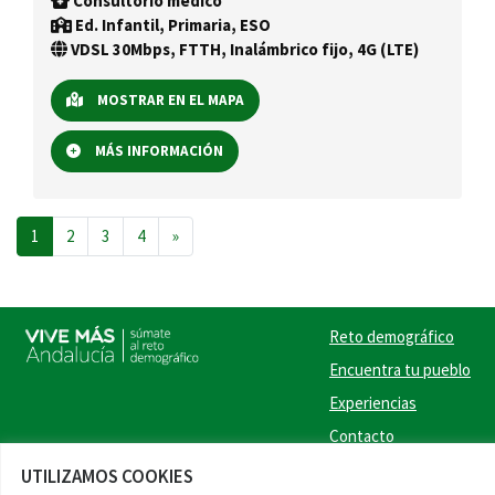
Consultorio médico
Ed. Infantil, Primaria, ESO
VDSL 30Mbps, FTTH, Inalámbrico fijo, 4G (LTE)
MOSTRAR EN EL MAPA
MÁS INFORMACIÓN
Navegación de entradas
1
2
3
4
»
Reto demográfico
Encuentra tu pueblo
Experiencias
Contacto
UTILIZAMOS COOKIES
Twitter
Facebook
Instag
Link